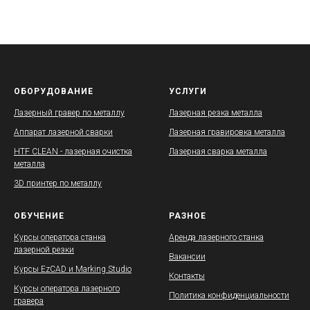
ОБОРУДОВАНИЕ
УСЛУГИ
Лазерный гравер по металлу
Лазерная резка металла
Аппарат лазерной сварки
Лазерная гравировка металла
HTF CLEAN - лазерная очистка
Лазерная сварка металла
металла
3D принтер по металлу
ОБУЧЕНИЕ
РАЗНОЕ
Курсы оператора станка
Аренда лазерного станка
лазерной резки
Вакансии
Курсы EzCAD и Marking Studio
Контакты
Курсы оператора лазерного
Политика конфиденциальности
гравера