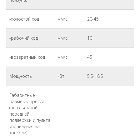
-холостой ход
мм/с.
20-45
-рабочий ход
мм/с.
10
-возвратный ход
мм/с.
45
Мощность
кВт.
5,5-18,5
Габаритные
размеры пресса
(без съемной
передней
поддержки и пульта
управления на
консоли)