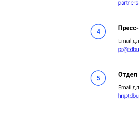
partners
Пресс-
Email д
pr@tdbul
Отдел 
Email д
hr@tdbul