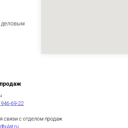
 деловым
 продаж
н
 946-69-22
ля связи с отделом продаж
bulat.ru