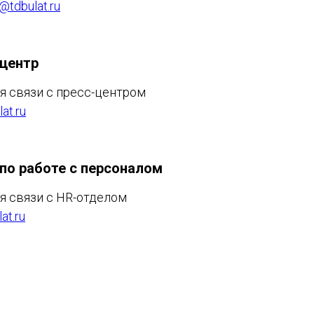
@tdbulat.ru
центр
ля связи с пресс-центром
at.ru
по работе с персоналом
ля связи с HR-отделом
at.ru