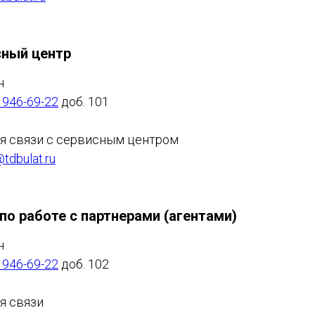
сный центр
н
 946-69-22
доб. 101
ля связи с сервисным центром
tdbulat.ru
по работе с партнерами (агентами)
н
 946-69-22
доб. 102
ля связи