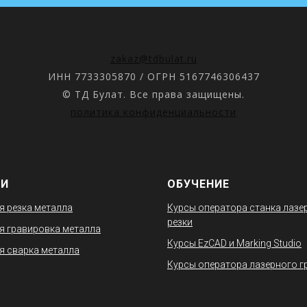
zakaz@tdbulat.ru
ИНН 7733305870 / ОГРН 5167746306437
© ТД Булат. Все права защищены.
политика конфиденциальности
ГИ
ОБУЧЕНИЕ
я резка металла
Курсы оператора станка лазе
резки
я гравировка металла
Курсы EzCAD и Marking Studio
я сварка металла
Курсы оператора лазерного г