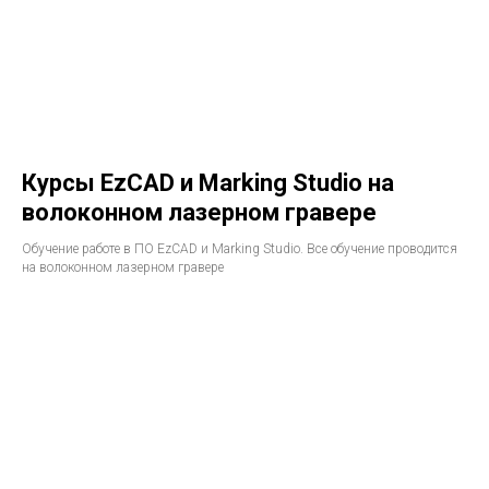
Курсы EzCAD и Marking Studio на
волоконном лазерном гравере
Обучение работе в ПО EzCAD и Marking Studio. Все обучение проводится
на волоконном лазерном гравере