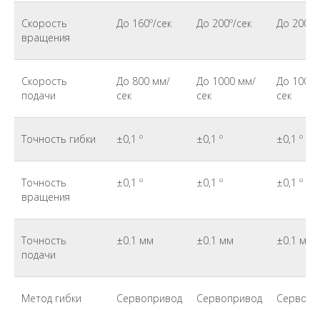
Скорость
До 160º/сек
До 200º/сек
До 200º/
вращения
Скорость
До 800 мм/
До 1000 мм/
До 1000 
подачи
сек
сек
сек
Точность гибки
±0,1 º
±0,1 º
±0,1 º
Точность
±0,1 º
±0,1 º
±0,1 º
вращения
Точность
±0.1 мм
±0.1 мм
±0.1 мм
подачи
Метод гибки
Сервопривод
Сервопривод
Сервопр