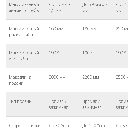
Максимальный
До 25 мм х
До 39 мм х 2
До 51 мм
диаметр трубы
1,5 мм
мм
мм
Максимальный
160 мм
180 мм
250 мм
радиус гиба
Максимальный
190 º
190 º
190 º
угол гиба
Макс.длина
2000 мм
2200 мм
2500 мм
подачи
Тип подачи
Прямая /
Прямая /
Прямая /
зажимная
зажимная
зажимна
Скорость гибки
До 30º/сек
До 150º/сек
До 85º/с