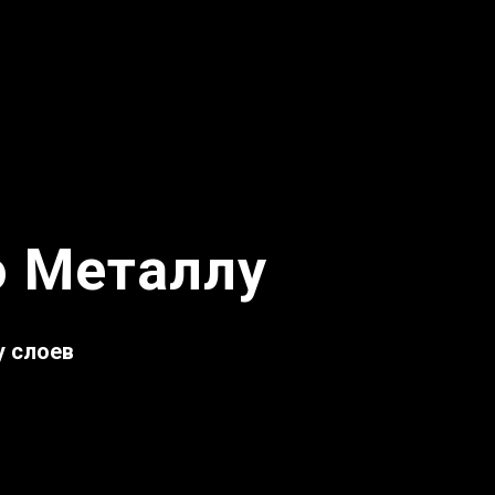
о Металлу
у слоев