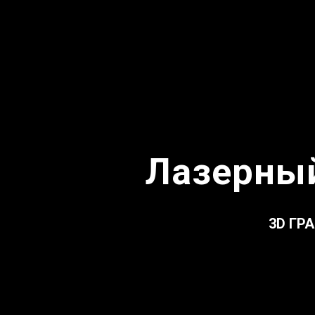
Лазерный
3D ГР