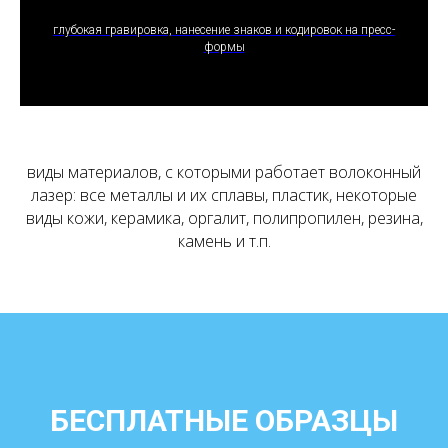
ПОЛУЧИТЬ ПРЕДЛОЖЕНИЕ
глубокая гравировка, нанесение знаков и кодировок на пресс-
формы
виды материалов, с которыми работает волоконный
лазер: все металлы и их сплавы, пластик, некоторые
виды кожи, керамика, оргалит, полипропилен, резина,
камень и т.п.
БЕСПЛАТНЫЕ ОБРАЗЦЫ