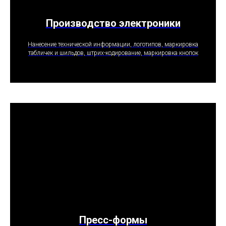
Производство электроники
ПОЛУЧИТЬ ПРЕДЛОЖЕНИЕ
Нанесение технической информации, логотипов, маркировка
табличек и шильдов, штрих-кодирование, маркировка кнопок
Пресс-формы