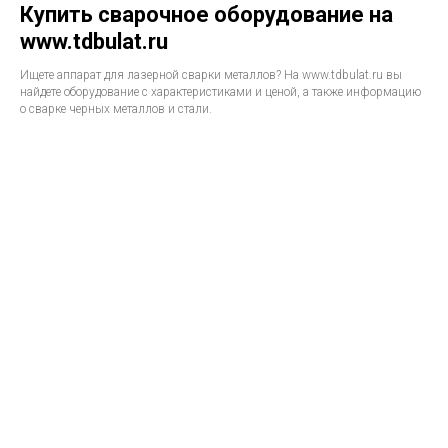
Купить сварочное оборудование на
www.tdbulat.ru
Ищете аппарат для лазерной сварки металлов? На www.tdbulat.ru вы
найдете оборудование с характеристиками и ценой, а также информацию
о сварке черных металлов и стали.