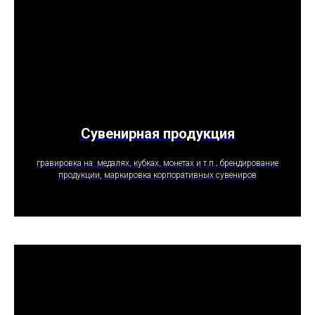
Сувенирная продукция
ПОЛУЧИТЬ ПРЕДЛОЖЕНИЕ
гравировка на: медалях, кубках, монетах и т.п.; брендирование
продукции, маркировка корпоративных сувениров