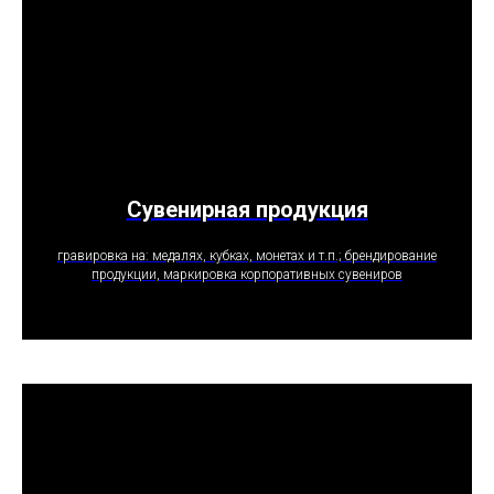
Сувенирная продукция
ПОЛУЧИТЬ ПРЕДЛОЖЕНИЕ
гравировка на: медалях, кубках, монетах и т.п.; брендирование
продукции, маркировка корпоративных сувениров