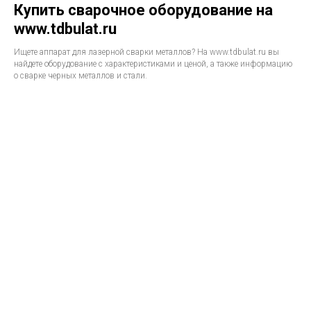
Купить сварочное оборудование на
www.tdbulat.ru
Ищете аппарат для лазерной сварки металлов? На www.tdbulat.ru вы
найдете оборудование с характеристиками и ценой, а также информацию
о сварке черных металлов и стали.