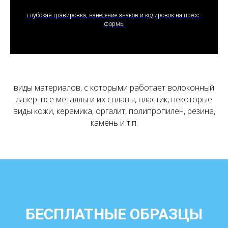
ПОЛУЧИТЬ ПРЕДЛОЖЕНИЕ
глубокая гравировка, нанесение знаков и кодировок на пресс-
формы
виды материалов, с которыми работает волоконный
лазер: все металлы и их сплавы, пластик, некоторые
виды кожи, керамика, оргалит, полипропилен, резина,
камень и т.п.
БЕСПЛАТНЫЕ ОБРАЗЦЫ