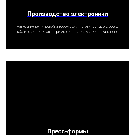
Производство электроники
ПОЛУЧИТЬ ПРЕДЛОЖЕНИЕ
Нанесение технической информации, логотипов, маркировка
табличек и шильдов, штрих-кодирование, маркировка кнопок
Пресс-формы