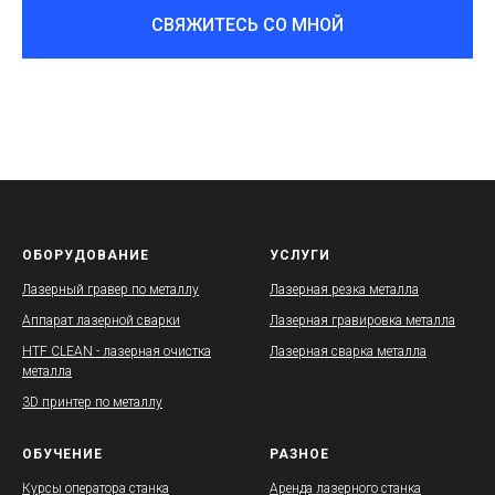
СВЯЖИТЕСЬ СО МНОЙ
ОБОРУДОВАНИЕ
УСЛУГИ
Лазерный гравер по металлу
Лазерная резка металла
Аппарат лазерной сварки
Лазерная гравировка металла
HTF CLEAN - лазерная очистка
Лазерная сварка металла
металла
3D принтер по металлу
ОБУЧЕНИЕ
РАЗНОЕ
Курсы оператора станка
Аренда лазерного станка