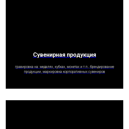
Сувенирная продукция
ПОЛУЧИТЬ ПРЕДЛОЖЕНИЕ
гравировка на: медалях, кубках, монетах и т.п.; брендирование
продукции, маркировка корпоративных сувениров