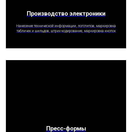
Производство электроники
ПОЛУЧИТЬ ПРЕДЛОЖЕНИЕ
Нанесение технической информации, логотипов, маркировка
табличек и шильдов, штрих-кодирование, маркировка кнопок
Пресс-формы