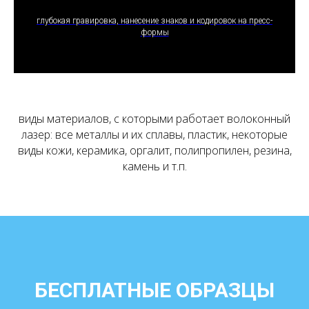
ПОЛУЧИТЬ ПРЕДЛОЖЕНИЕ
глубокая гравировка, нанесение знаков и кодировок на пресс-
формы
виды материалов, с которыми работает волоконный
лазер: все металлы и их сплавы, пластик, некоторые
виды кожи, керамика, оргалит, полипропилен, резина,
камень и т.п.
БЕСПЛАТНЫЕ ОБРАЗЦЫ