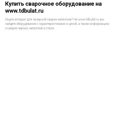
Купить сварочное оборудование на
www.tdbulat.ru
Ищете аппарат для лазерной сварки металлов? На www.tdbulat.ru вы
найдете оборудование с характеристиками и ценой, а также информацию
о сварке черных металлов и стали.