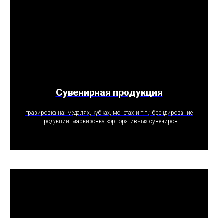
Сувенирная продукция
ПОЛУЧИТЬ ПРЕДЛОЖЕНИЕ
гравировка на: медалях, кубках, монетах и т.п.; брендирование
продукции, маркировка корпоративных сувениров