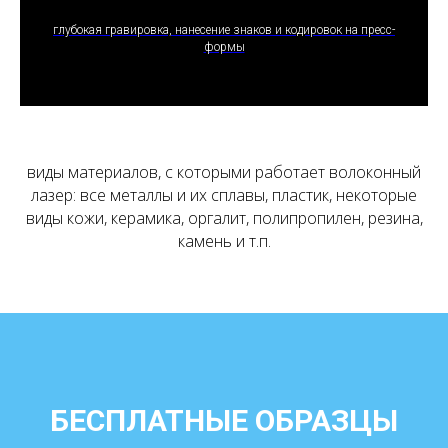
ПОЛУЧИТЬ ПРЕДЛОЖЕНИЕ
глубокая гравировка, нанесение знаков и кодировок на пресс-
формы
виды материалов, с которыми работает волоконный
лазер: все металлы и их сплавы, пластик, некоторые
виды кожи, керамика, оргалит, полипропилен, резина,
камень и т.п.
БЕСПЛАТНЫЕ ОБРАЗЦЫ