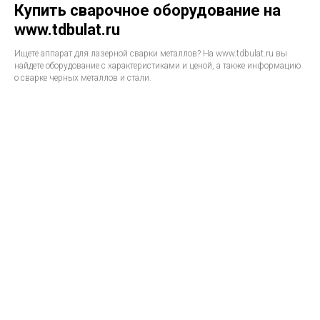
Купить сварочное оборудование на
www.tdbulat.ru
Ищете аппарат для лазерной сварки металлов? На www.tdbulat.ru вы
найдете оборудование с характеристиками и ценой, а также информацию
о сварке черных металлов и стали.