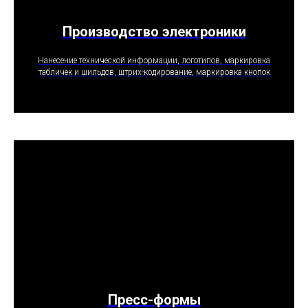
Производство электроники
ПОЛУЧИТЬ ПРЕДЛОЖЕНИЕ
Нанесение технической информации, логотипов, маркировка
табличек и шильдов, штрих-кодирование, маркировка кнопок
Пресс-формы