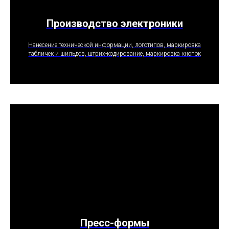
Производство электроники
ПОЛУЧИТЬ ПРЕДЛОЖЕНИЕ
Нанесение технической информации, логотипов, маркировка
табличек и шильдов, штрих-кодирование, маркировка кнопок
Пресс-формы