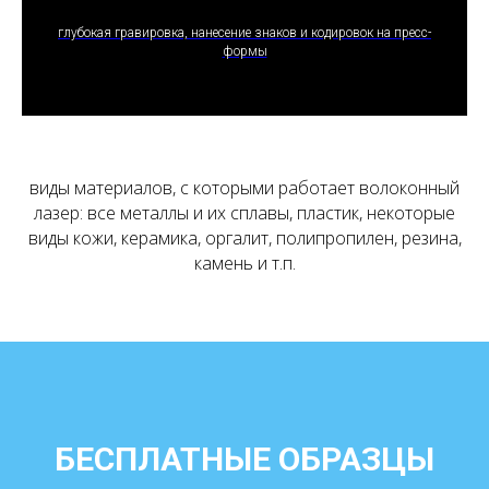
ПОЛУЧИТЬ ПРЕДЛОЖЕНИЕ
глубокая гравировка, нанесение знаков и кодировок на пресс-
формы
виды материалов, с которыми работает волоконный
лазер: все металлы и их сплавы, пластик, некоторые
виды кожи, керамика, оргалит, полипропилен, резина,
камень и т.п.
БЕСПЛАТНЫЕ ОБРАЗЦЫ