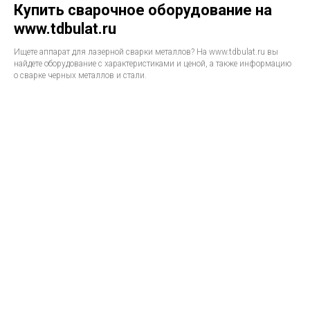
Купить сварочное оборудование на
www.tdbulat.ru
Ищете аппарат для лазерной сварки металлов? На www.tdbulat.ru вы
найдете оборудование с характеристиками и ценой, а также информацию
о сварке черных металлов и стали.