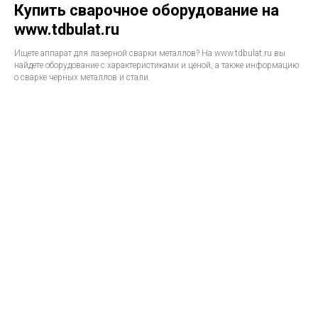
Купить сварочное оборудование на
www.tdbulat.ru
Ищете аппарат для лазерной сварки металлов? На www.tdbulat.ru вы
найдете оборудование с характеристиками и ценой, а также информацию
о сварке черных металлов и стали.