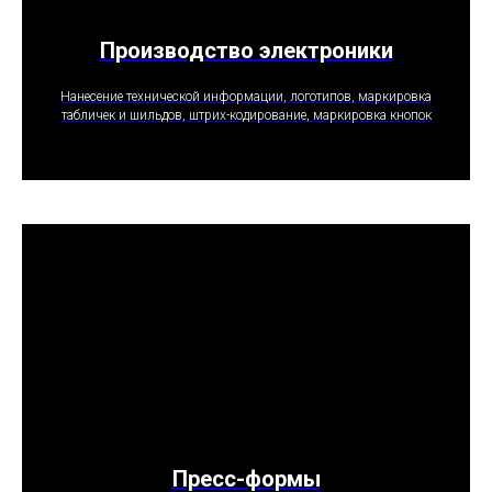
Производство электроники
ПОЛУЧИТЬ ПРЕДЛОЖЕНИЕ
Нанесение технической информации, логотипов, маркировка
табличек и шильдов, штрих-кодирование, маркировка кнопок
Пресс-формы