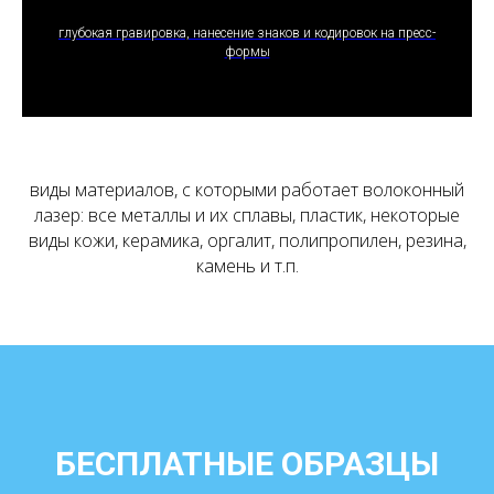
ПОЛУЧИТЬ ПРЕДЛОЖЕНИЕ
глубокая гравировка, нанесение знаков и кодировок на пресс-
формы
виды материалов, с которыми работает волоконный
лазер: все металлы и их сплавы, пластик, некоторые
виды кожи, керамика, оргалит, полипропилен, резина,
камень и т.п.
БЕСПЛАТНЫЕ ОБРАЗЦЫ