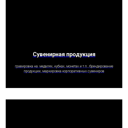
Сувенирная продукция
ПОЛУЧИТЬ ПРЕДЛОЖЕНИЕ
гравировка на: медалях, кубках, монетах и т.п.; брендирование
продукции, маркировка корпоративных сувениров